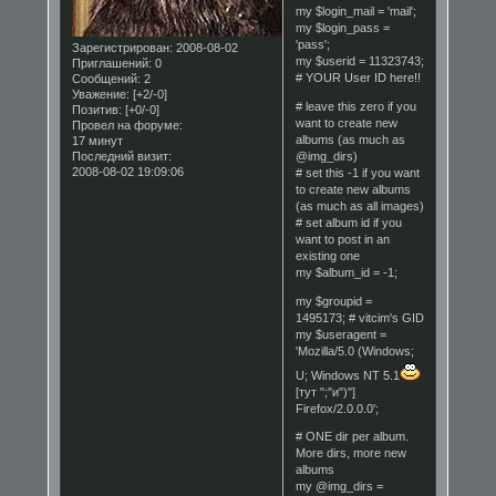
my $login_mail = 'mail';
my $login_pass =
'pass';
Зарегистрирован
: 2008-08-02
my $userid = 11323743;
Приглашений:
0
# YOUR User ID here!!
Сообщений:
2
Уважение:
[+2/-0]
# leave this zero if you
Позитив:
[+0/-0]
want to create new
Провел на форуме:
albums (as much as
17 минут
@img_dirs)
Последний визит:
2008-08-02 19:09:06
# set this -1 if you want
to create new albums
(as much as all images)
# set album id if you
want to post in an
existing one
my $album_id = -1;
my $groupid =
1495173; # vitcim's GID
my $useragent =
'Mozilla/5.0 (Windows;
U; Windows NT 5.1
[тут ";"и")"]
Firefox/2.0.0.0';
# ONE dir per album.
More dirs, more new
albums
my @img_dirs =