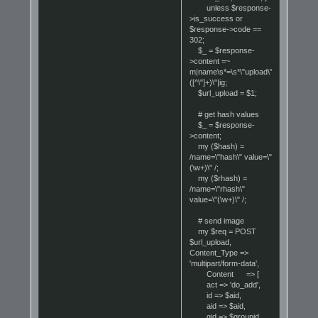
unless $response-
>is_success or
$response->code ==
302;
$_ = $response-
>content =~
m|name\s*=\s*\"upload\"\s*action\s*=\
([^\"]+)\"|ig;
$url_upload = $1;
# get hash values
$_ = $response-
>content;
my ($hash) =
/name=\"hash\" value=\"
(\w+)\" /;
my ($rhash) =
/name=\"rhash\"
value=\"(\w+)\" /;
# send image
my $req = POST
$url_upload,
Content_Type =>
'multipart/form-data',
Content => [
act => 'do_add',
id => $aid,
aid => $aid,
gid => $groupid,