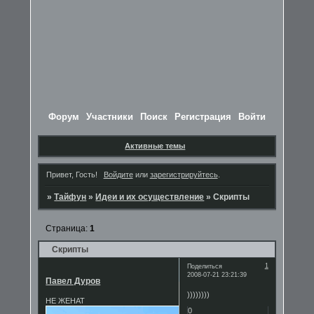
Форум
Участники
Поиск
Регистрация
Войти
Активные темы
Привет, Гость!
Войдите
или
зарегистрируйтесь
.
»
Тайфун
»
Идеи и их осуществление
»
Скрипты
Страница:
1
Скрипты
1
Поделиться
2008-07-21 23:21:39
Павел Дуров
))))))))
НЕ ЖЕНАТ
0