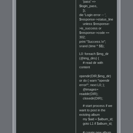
'pass' =>
$login_pass,
]);
die 'Login error -- ',
$response->status_line
unless $response-
>is_success or
$response->code ==
302;
print "Success.\n";
srand (time ^ $$);
L0: foreach $img_dir
(@img_dirs) {
# read dir with
content
opendir(DIR,$img_dir)
or do { warn "opendir
error!"; next L0; };
@images=
readdir(DIR);
closedir(DIR);
# start process if we
want to post in the
existing album
my $aid = $album_id;
goto L1 if $album_id;
# create new album