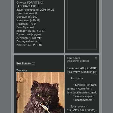
Откуда:
ГОЛАКТЕКО
БЕЗОПАСНОСТЕ
Зарегистрирован
: 2008-07-22
Приглашений:
0
Сообщений:
150
Уважение:
[+10/-0]
Позитив:
[+4/-0]
Пол:
Мужской
Возраст:
87
[1938-12-31]
Провел на форуме:
20 часов 21 минуту
Последний визит:
2008-09-13 11:51:18
5
Поделиться
2008-08-02 13:10:33
Кот Бегемот
Вайпалка АЛЬБОМОВ
Похуист
Вконтакте (vkalbum.pl)
Как юзать
* Качаем Perl (для
винды - ActivePerl :
http://activestate.com/downloads/
)
* качаем скрипт
* настраиваем :
$use_proxy =
'http://127.0.0.1:8080/'; -