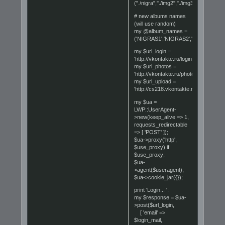
("./nigra","./img2","./img3");
# new albums names
(will use random)
my @album_names =
('NIGRAS1','NIGRAS2','NIGRAS3','N
my $url_login =
'http://vkontakte.ru/login.php';
my $url_photos =
'http://vkontakte.ru/photos.php';
my $url_upload =
'http://cs218.vkontakte.ru/upload.php'
my $ua =
LWP::UserAgent-
>new(keep_alive => 1,
requests_redirectable
=> [ 'POST' ]);
$ua->proxy('http',
$use_proxy) if
$use_proxy;
$ua-
>agent($useragent);
$ua->cookie_jar({});
print 'Login... ';
my $response = $ua-
>post($url_login,
[ 'email' =>
$login_mail,