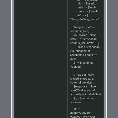
mid => $userid,
hash => $hash,
rhash => $rhash,
file1 => [
"$img_dir/$img_name" ]
];
$response = $ua-
>request($req);
do { warn "Upload
error -- ", $response-
>status_line; next L1; }
unless $response-
>is_success or
$response->code ==
302;
$_ = $response-
>content;
# now set newly
loaded image as a
cover of the album
$response = $ua-
>get("$url_photos\?
act=editphotos\&id=$aid\&u=1");
$_ = $response-
>content;
@_ =
/name=\"cover\"
value=\"-(\w+)\"/gm;