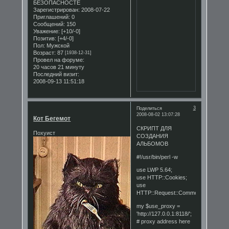
БЕЗОПАСНОСТЕ
Зарегистрирован
: 2008-07-22
Приглашений:
0
Сообщений:
150
Уважение:
[+10/-0]
Позитив:
[+4/-0]
Пол:
Мужской
Возраст:
87
[1938-12-31]
Провел на форуме:
20 часов 21 минуту
Последний визит:
2008-09-13 11:51:18
3
Поделиться
2008-08-02 13:07:28
Кот Бегемот
СКРИПТ ДЛЯ
Похуист
СОЗДАНИЯ
АЛЬБОМОВ
#!/usr/bin/perl -w
use LWP 5.64;
use HTTP::Cookies;
use
HTTP::Request::Common;
my $use_proxy =
'http://127.0.0.1:8118/';
# proxy address here