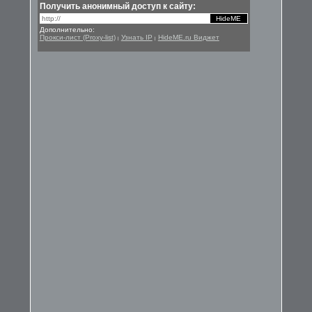
Получить анонимный доступ к сайту:
Дополнительно:
Прокси-лист (Proxy-list)
Узнать IP
HideME.ru Виджет
|
|