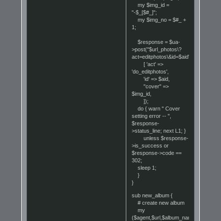
my $img_id =
"-$_[$#_]";
my $img_no = $#_ +
1;
$response = $ua-
>post("$url_photos\?
act=editphotos\&id=$aid\&u=1",
[ 'act' =>
'do_editphotos',
'id' => $aid,
"cover" =>
$img_id,
]);
do { warn " Cover
setting error -- ",
$response-
>status_line; next L1; }
unless $response-
>is_success or
$response->code ==
302;
sleep 1;
}
}
sub new_album {
# create new album
my
($agent,$url,$album_name,$album_de