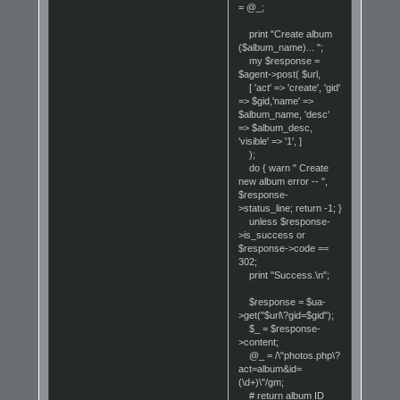
= @_;
print "Create album
($album_name)... ";
my $response =
$agent->post( $url,
[ 'act' => 'create', 'gid'
=> $gid,'name' =>
$album_name, 'desc'
=> $album_desc,
'visible' => '1', ]
);
do { warn " Create
new album error -- ",
$response-
>status_line; return -1; }
unless $response-
>is_success or
$response->code ==
302;
print "Success.\n";
$response = $ua-
>get("$url\?gid=$gid");
$_ = $response-
>content;
@_ = /\"photos.php\?
act=album&id=
(\d+)\"/gm;
# return album ID