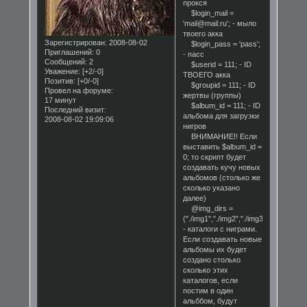
прокся
$login_mail =
'mail@mail.ru'; - мыло
твоего акка
Зарегистрирован
: 2008-08-02
$login_pass = 'pass';
Приглашений:
0
- пасс
Сообщений:
2
$userid = 111; - ID
Уважение:
[+2/-0]
ТВОЕГО акка
Позитив:
[+0/-0]
$groupid = 111; - ID
Провел на форуме:
жертвы (группы)
17 минут
$album_id = 111; - ID
Последний визит:
альбома для загрузки
2008-08-02 19:09:06
нигров
ВНИМАНИЕ!! Если
выставить $album_id =
0; то скрипт будет
создавать кучу новых
альбомов (столько же
сколько указано
далее)
@img_dirs =
("./img1","./img2","./img3");
- каталоги с ниграми.
Если создавать новые
альбомы их будет
создано столько
сколько этих
каталогов, если
постим в один
альббом, будут