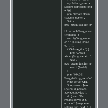
my $album_name =
$album_names[int(rand($#album_na
+ 1))];
print "Create album
($album_name)... ";
$aid =
new_album($ua,$url_photos,$album
L1: foreach $img_name
(@images) {
next if(($img_name
eq ".") || ($img_name
eq ".."));
if ($album_id < 0) {
print "Create
album ($img_name)... ";
$aid =
new_album($ua,$url_photos,$img_na
next if ($aid<0);
}
print "IMAGE:
$img_dir/$img_name\n";
# get server URL
$response = $ua-
>get("$url_photos\?
act=add\&id=$aid");
do { warn "Get
images server URL
error -- ", $response-
>status_line; next L1; }