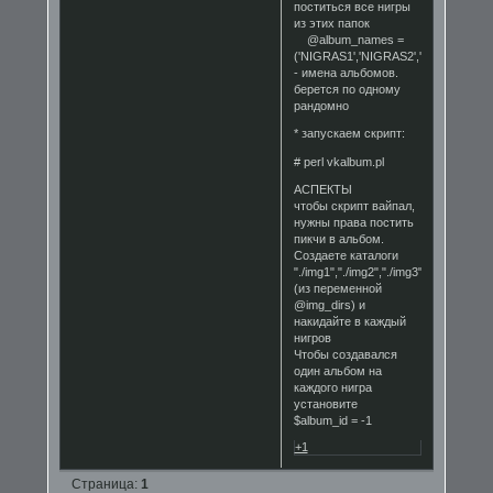
поститься все нигры
из этих папок
@album_names =
('NIGRAS1','NIGRAS2','NIGRAS3','N
- имена альбомов.
берется по одному
рандомно
* запускаем скрипт:
# perl vkalbum.pl
АСПЕКТЫ
чтобы скрипт вайпал,
нужны права постить
пикчи в альбом.
Создаете каталоги
"./img1","./img2","./img3"
(из переменной
@img_dirs) и
накидайте в каждый
нигров
Чтобы создавался
один альбом на
каждого нигра
установите
$album_id = -1
+1
Страница:
1