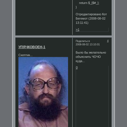
return $_[$#_];
}
Отредактировано Кот
Бегемот (2008-08-02
13:11:41)
+1
4
Поделиться
2008-08-02 13:10:01
УПЯЧКОВОЕН-1
Было бы желательно
Скептик...
объяснить ЧОЧО
куда...
0