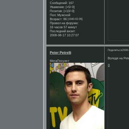
Сообщений:
167
Уважение:
[+5/-0]
Позитив:
[+10/-0]
Пол:
Мужской
Возраст:
86
[1940-02-06]
Провел на форуме:
16 часов 57 минут
Последний визит:
2008-08-17 10:27:07
Поделиться
2008-
Peter Petrelli
Володя на Peter
МегаПохуист
0