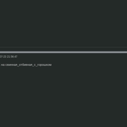
07-23 21:56:47
к на свинная_отбивная_с_горошком