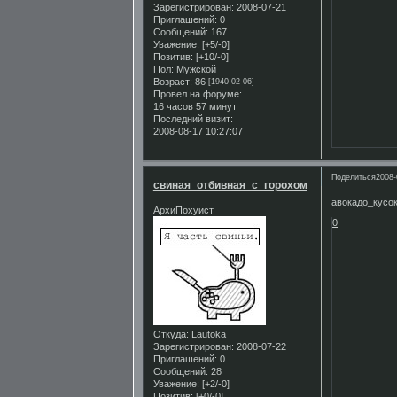
Зарегистрирован
: 2008-07-21
Приглашений:
0
Сообщений:
167
Уважение:
[+5/-0]
Позитив:
[+10/-0]
Пол:
Мужской
Возраст:
86
[1940-02-06]
Провел на форуме:
16 часов 57 минут
Последний визит:
2008-08-17 10:27:07
Поделиться
2008-
свиная_отбивная_с_горохом
авокадо_кусо
АрхиПохуист
0
Откуда:
Lautoka
Зарегистрирован
: 2008-07-22
Приглашений:
0
Сообщений:
28
Уважение:
[+2/-0]
Позитив:
[+0/-0]