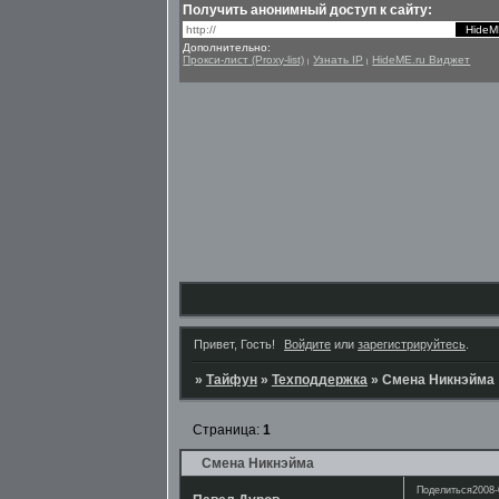
Получить анонимный доступ к сайту:
Дополнительно:
Прокси-лист (Proxy-list)
Узнать IP
HideME.ru Виджет
|
|
Привет, Гость!
Войдите
или
зарегистрируйтесь
.
»
Тайфун
»
Техподдержка
»
Смена Никнэйма
Страница:
1
Смена Никнэйма
Поделиться
2008-