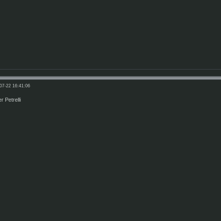
07-22 16:41:06
 Petrelli